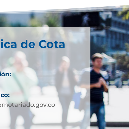
ica de Cota
ión:
ico:
rnotariado.gov.co
5