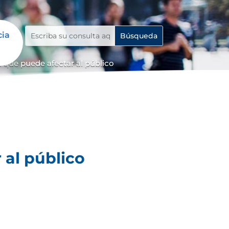
cia
 que puede afectar al público
 al público