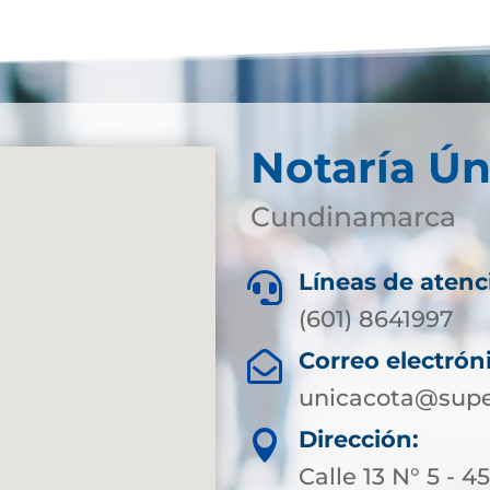
Notaría Ún
Cundinamarca
Líneas de atenc

(601) 8641997
Correo electrón

unicacota@supe
Dirección:

Calle 13 N° 5 - 4