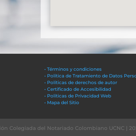
• Términos y condiciones
• Política de Tratamiento de Datos Pers
• Políticas de derechos de autor
• Certificado de Accesibilidad
• Políticas de Privacidad Web
• Mapa del Sitio
ón Colegiada del Notariado Colombiano UCNC | 20