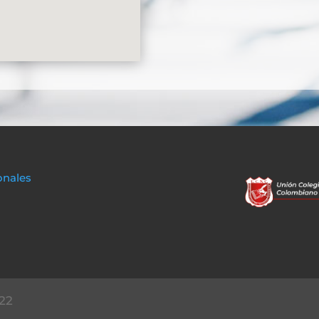
onales
22