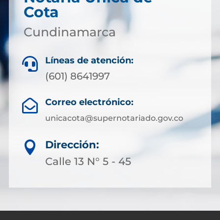
Cota
Cundinamarca
Líneas de atención:

(601) 8641997
Correo electrónico:

unicacota@supernotariado.gov.co
Dirección:

Calle 13 N° 5 - 45