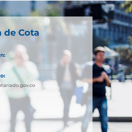
a de Cota
n:
o:
tariado.gov.co