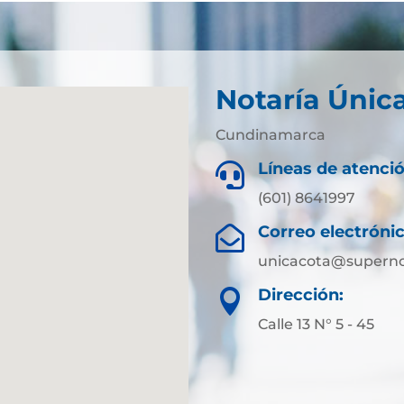
Notaría Únic
Cundinamarca
Líneas de atenció

(601) 8641997
Correo electrónic

unicacota@superno
Dirección:

Calle 13 N° 5 - 45