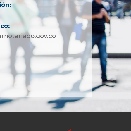
ión:
ico:
rnotariado.gov.co
5