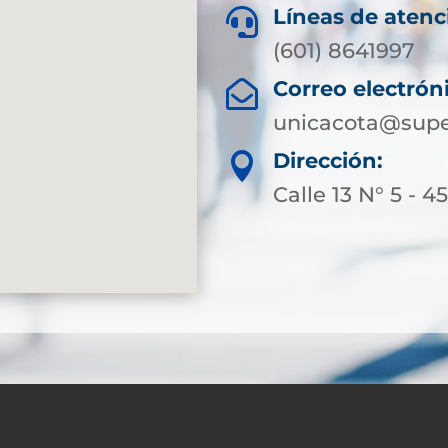
Líneas de atenc

(601) 8641997
Correo electrón

unicacota@supe
Dirección:

Calle 13 N° 5 - 4