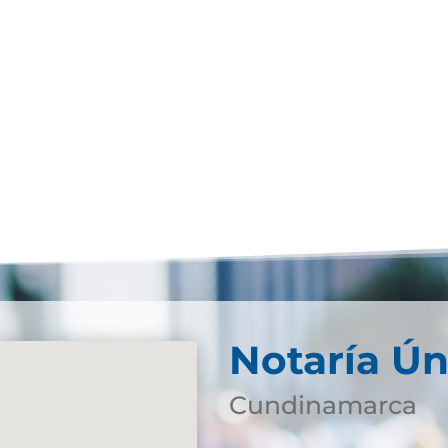
Notaría Ún
Cundinamarca