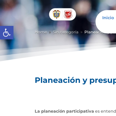
Inicio
Abrir barra de herramientas
Home
Sin categoría
Planeación y pr
9
9
Planeación y presup
La planeación participativa
es entendi