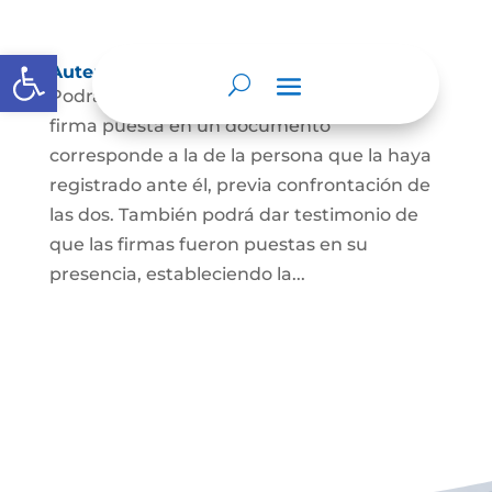
Abrir barra de herramientas
Autenticación de Firma
Podrá dar testimonio escrito de que la
firma puesta en un documento
corresponde a la de la persona que la haya
registrado ante él, previa confrontación de
las dos. También podrá dar testimonio de
que las firmas fueron puestas en su
presencia, estableciendo la...