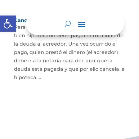
Abrir barra de herramientas
Cancelación de Hipoteca
Para cancelar una hipoteca, el dueño del
bien hipotecado debe pagar la totalidad de
la deuda al acreedor. Una vez ocurrido el
pago, quien prestó el dinero (el acreedor)
debe ir a la notaría para declarar que la
deuda está pagada y que por ello cancela la
hipoteca....