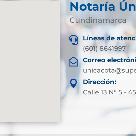
Notaría Ún
Cundinamarca
Líneas de atenc

(601) 8641997
Correo electrón

unicacota@supe
Dirección:

Calle 13 N° 5 - 4