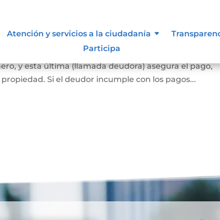
ca
Atención y servicios a la ciudadanía
Transparen
Participa
 banco o una entidad financiera (llamada acreedora) l
ero, y esta última (llamada deudora) asegura el pago,
propiedad. Si el deudor incumple con los pagos...