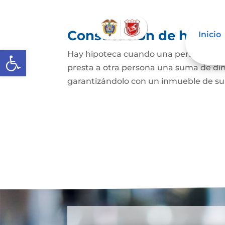
Constitución de hipote
Inicio
Abrir barra de herramientas
Hay hipoteca cuando una persona, o un
presta a otra persona una suma de din
garantizándolo con un inmueble de su 