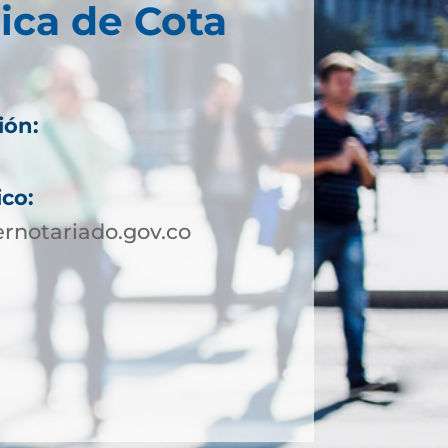
ica de Cota
ión:
ico:
rnotariado.gov.co
5