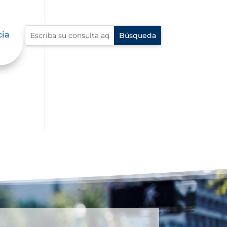
cia
e