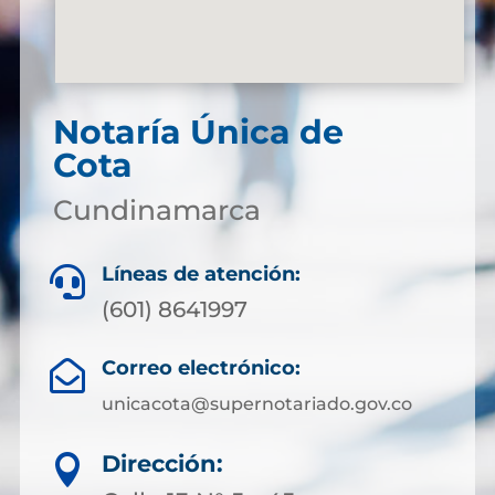
Notaría Única de
Cota
Cundinamarca
Líneas de atención:

(601) 8641997
Correo electrónico:

unicacota@supernotariado.gov.co
Dirección:
