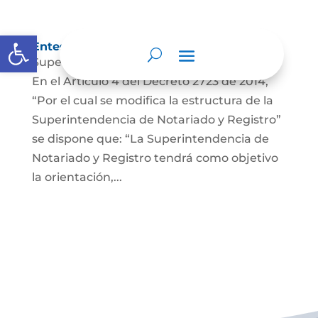
Abrir barra de herramientas
Entes y autoridades que lo vigilan
Superintendencia de Notariado y Registro
En el Artículo 4 del Decreto 2723 de 2014,
“Por el cual se modifica la estructura de la
Superintendencia de Notariado y Registro”
se dispone que: “La Superintendencia de
Notariado y Registro tendrá como objetivo
la orientación,...