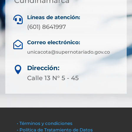
Cundinamarca
Líneas de atención:

(601) 8641997
Correo electrónico:

unicacota@supernotariado.gov.co
Dirección:

Calle 13 N° 5 - 45
• Términos y condiciones
• Política de Tratamiento de Datos