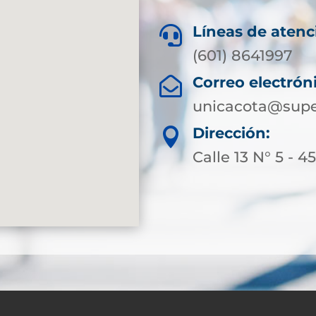
Líneas de atenc

(601) 8641997
Correo electrón

unicacota@supe
Dirección:

Calle 13 N° 5 - 4