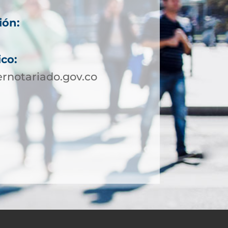
ión:
ico:
rnotariado.gov.co
5