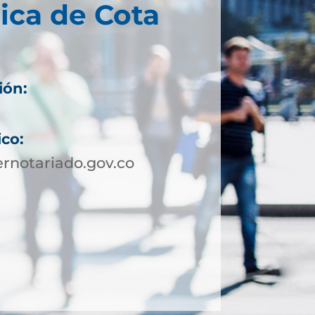
ica de Cota
ión:
ico:
rnotariado.gov.co
5