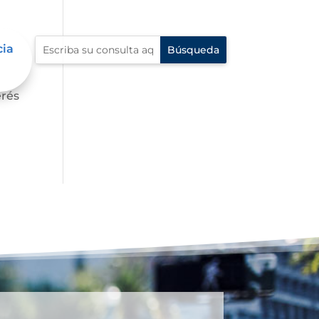
cia
s,
erés