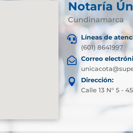
Notaría Ún
Cundinamarca
Líneas de atenc

(601) 8641997
Correo electrón

unicacota@supe
Dirección:

Calle 13 N° 5 - 4